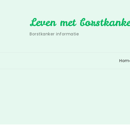
Skip
to
Leven met borstkank
content
Borstkanker informatie
Hom