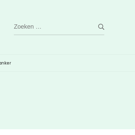
Zoeken
naar:
anker