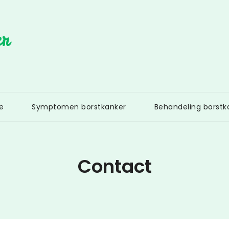
er
e
Symptomen borstkanker
Behandeling borstk
Contact